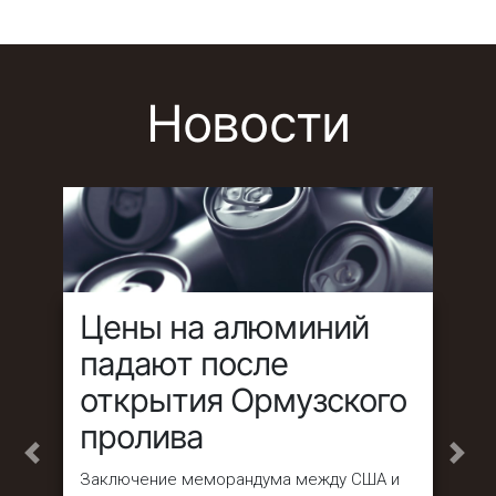
Новости
Цены на алюминий
падают после
открытия Ормузского
пролива
Назад
Впе
Заключение меморандума между США и