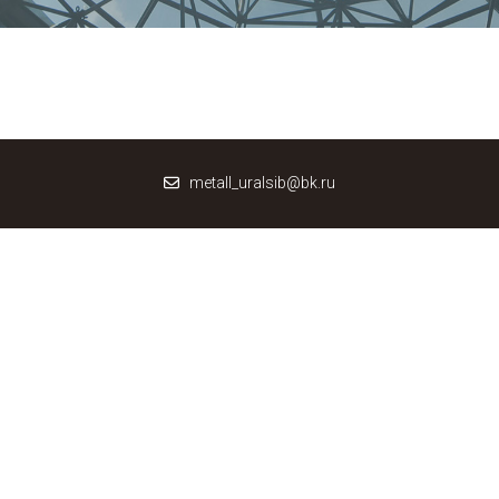
metall_uralsib@bk.ru