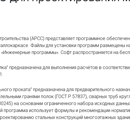
строительства (АРСС) представляет программное обеспечен
таллокаркасе. Файлы для установки программ размещены на
е «Инженерные программы». Софт распространяется на бесп
а” предназначена для выполнения расчётов в соответстви
1.
ного проката” предназначена для предварительного назна
лельными гранями полок (ГОСТ Р 57837), сварных труб круг
30245) на основании ограниченного набора исходных данны
ний программа использует формулы и рекомендации нормати
проектированию стальных конструкций многоэтажных зданий