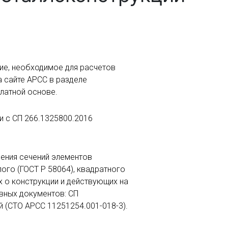
ие, необходимое для расчетов
 сайте АРСС в разделе
латной основе.
и с СП 266.1325800.2016
чения сечений элементов
лого (ГОСТ Р 58064), квадратного
х о конструкции и действующих на
вных документов: СП
 (СТО АРСС 11251254.001-018-3).