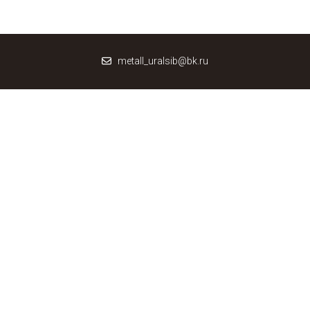
metall_uralsib@bk.ru