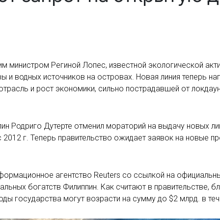
м министром Региной Лопес, известной экологической акти
ы и водных источников на островах. Новая линия теперь на
трасль и рост экономики, сильно пострадавшей от локдау
ппин Родриго Дутерте отменил мораторий на выдачу новых л
2012 г. Теперь правительство ожидает заявок на новые про
формационное агентство Reuters со ссылкой на официальны
льных богатств Филиппин. Как считают в правительстве, б
ы государства могут возрасти на сумму до $2 млрд. в теч