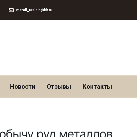
metall_uralsib@bk.ru
Новости
Отзывы
Контакты
обычу руд металлов