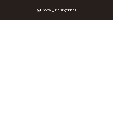
metall_uralsib@bk.ru