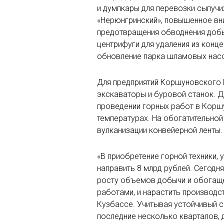
и думпкары для перевозки сыпучи
«Нерюнгринский», повышенное вн
предотвращения обводнения добы
центрифуги для удаления из конц
обновление парка шламовых нас
Для предприятий Коршуновского Г
экскаваторы и буровой станок. Д
проведении горных работ в Коршу
температурах. На обогатительно
вулканизации конвейерной ленты.
«В приобретение горной техники,
направить 8 млрд рублей. Сегодн
росту объемов добычи и обогаще
работами, и нарастить производс
Кузбассе. Учитывая устойчивый 
последние несколько кварталов, 