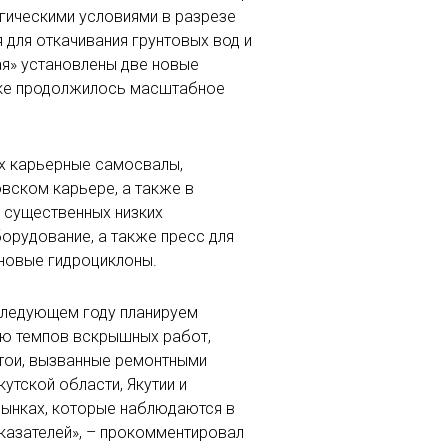
огическими условиями в разрезе
для откачивания грунтовых вод и
я» установлены две новые
рике продолжилось масштабное
их карьерные самосвалы,
овском карьере, а также в
 существенных низких
орудование, а также пресс для
 новые гидроциклоны.
 следующем году планируем
нию темпов вскрышных работ,
стои, вызванные ремонтными
тской области, Якутии и
рынках, которые наблюдаются в
казателей», – прокомментировал