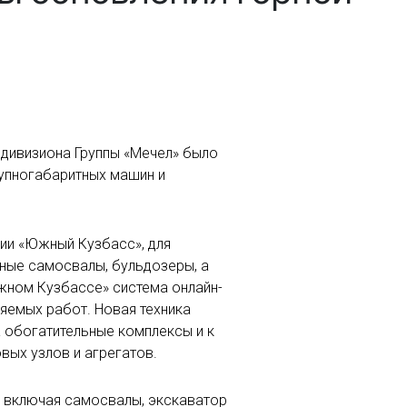
 дивизиона Группы «Мечел» было
рупногабаритных машин и
ии «Южный Кузбасс», для
рные самосвалы, бульдозеры, а
жном Кузбассе» система онлайн-
яемых работ. Новая техника
а обогатительные комплексы и к
вых узлов и агрегатов.
, включая самосвалы, экскаватор