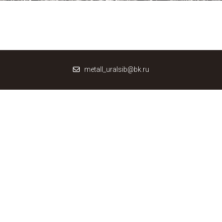
metall_uralsib@bk.ru