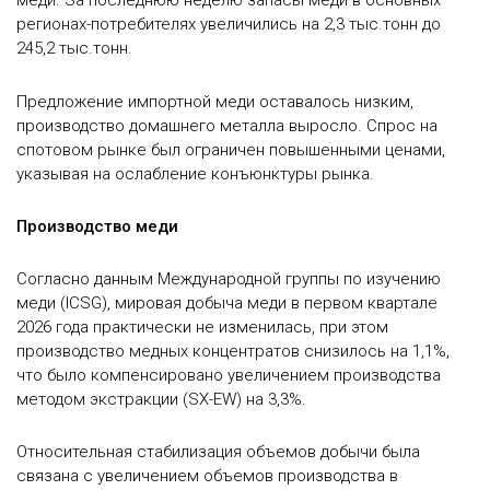
меди. За последнюю неделю запасы меди в основных
регионах-потребителях увеличились на 2,3 тыс.тонн до
245,2 тыс.тонн.
Предложение импортной меди оставалось низким,
производство домашнего металла выросло. Спрос на
спотовом рынке был ограничен повышенными ценами,
указывая на ослабление конъюнктуры рынка.
Производство меди
Согласно данным Международной группы по изучению
меди (ICSG), мировая добыча меди в первом квартале
2026 года практически не изменилась, при этом
производство медных концентратов снизилось на 1,1%,
что было компенсировано увеличением производства
методом экстракции (SX-EW) на 3,3%.
Относительная стабилизация объемов добычи была
связана с увеличением объемов производства в