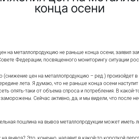
конца осени
ен на металлопродукцию не раньше конца осени, заявил з
 Совете Федерации, посвященного мониторингу ситуации рос
о (снижение цен на металлопродукцию – ред.) произойдет в 
ередине лета. Я думаю, что не раньше конца осени наступи
сеть опять-таки от объема спроса и потребления. В какой-т
и заморожены. Сейчас активно, да, и мы видели, что после 
ительная пошлина на вывоз металлопродукции может иметь 
на вывоз? Это, конечно, надавит в какой-то короткой персп