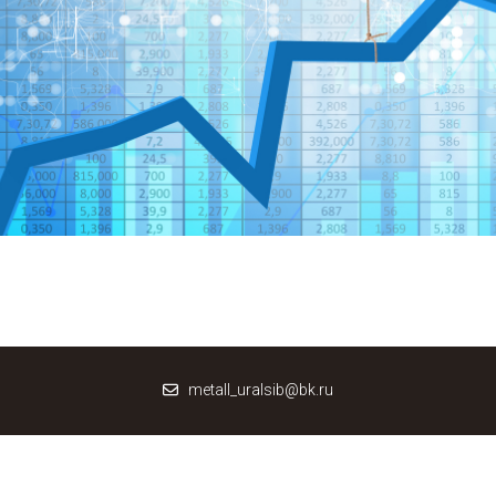
metall_uralsib@bk.ru