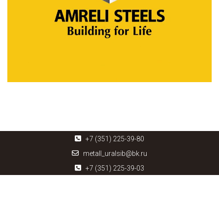
+7 (351) 225-39-80
metall_uralsib@bk.ru
+7 (351) 225-39-03