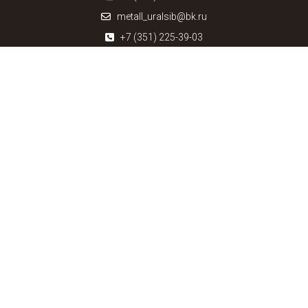
metall_uralsib@bk.ru
+7 (351) 225-39-03